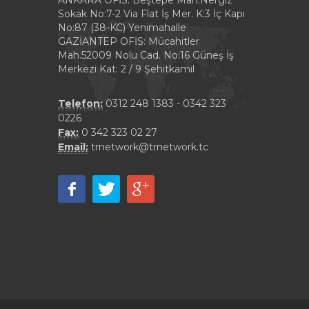
ANKARA OFİS: Beştepe Mah.Nergiz
Sokak No:7-2 Via Flat İş Mer. K:3 İç Kapı
No:87 (38-KC) Yenimahalle
GAZİANTEP OFİS: Mücahitler
Mah.52009 Nolu Cad. No:16 Güneş İş
Merkezi Kat: 2 / 9 Şehitkamil
Telefon:
0312 248 1383 - 0342 323
0226
Fax:
0 342 323 02 27
Email:
trnetwork@trnetwork.tc