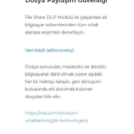
Dosya Paylaşım Güvenliği
File Share DLP Modülü ile çalışanlara ait
bilgisayar sistemlerinden tüm ortak
alanlara erişimleri denetleyin.
Veri Keşfi (eD​iscovery)
Dosya sunucuları, masaüstü ve dizüstü
bilgisayarlar dahil olmak üzere ağdaki
her bir noktayı tarayın, geri dönüşüm
kutusunda atıl durumda bulunan
dosyaları bile silin.
https://nss.com.tr/cozum-
ortaklarimiz/gtb-technologies/